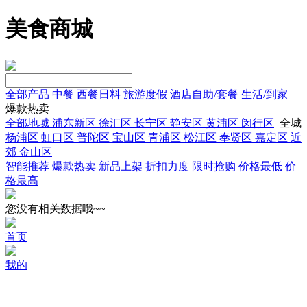
美食商城
全部产品
中餐
西餐日料
旅游度假
酒店自助/套餐
生活/到家
爆款热卖
全部地域
浦东新区
徐汇区
长宁区
静安区
黄浦区
闵行区
全城
杨浦区
虹口区
普陀区
宝山区
青浦区
松江区
奉贤区
嘉定区
近
郊
金山区
智能推荐
爆款热卖
新品上架
折扣力度
限时抢购
价格最低
价
格最高
您没有相关数据哦~~
首页
我的