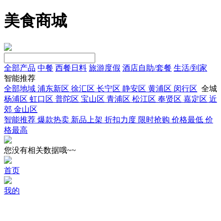
美食商城
全部产品
中餐
西餐日料
旅游度假
酒店自助/套餐
生活/到家
智能推荐
全部地域
浦东新区
徐汇区
长宁区
静安区
黄浦区
闵行区
全城
杨浦区
虹口区
普陀区
宝山区
青浦区
松江区
奉贤区
嘉定区
近
郊
金山区
智能推荐
爆款热卖
新品上架
折扣力度
限时抢购
价格最低
价
格最高
您没有相关数据哦~~
首页
我的