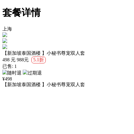
套餐详情
上海
【新加坡泰国酒楼 】小秘书尊宠双人套
498
元
988
元
5.1折
已售:
1
随时退
过期退
¥
498
【新加坡泰国酒楼 】小秘书尊宠双人套